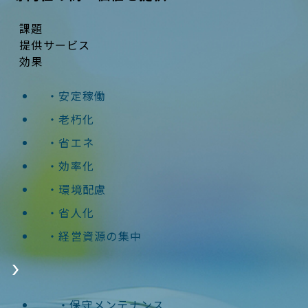
課題
提供サービス
効果
安定稼働
老朽化
省エネ
効率化
環境配慮
省人化
経営資源の集中
保守メンテナンス