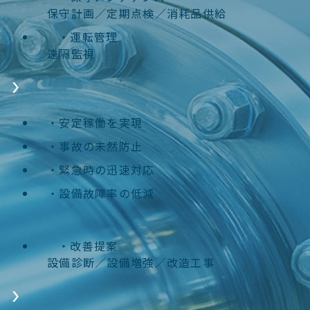
保守計画／定期点検／消耗品供給
運転管理
遠隔監視
安定稼働を実現
事故の未然防止
緊急時の迅速対応
設備故障率の低減
改善提案
設備診断／設備増強／改造工事