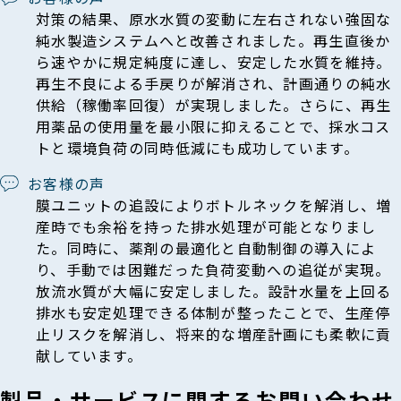
対策の結果、原水水質の変動に左右されない強固な
純水製造システムへと改善されました。再生直後か
ら速やかに規定純度に達し、安定した水質を維持。
再生不良による手戻りが解消され、計画通りの純水
供給（稼働率回復）が実現しました。さらに、再生
用薬品の使用量を最小限に抑えることで、採水コス
トと環境負荷の同時低減にも成功しています。
お客様の声
膜ユニットの追設によりボトルネックを解消し、増
産時でも余裕を持った排水処理が可能となりまし
た。同時に、薬剤の最適化と自動制御の導入によ
り、手動では困難だった負荷変動への追従が実現。
放流水質が大幅に安定しました。設計水量を上回る
排水も安定処理できる体制が整ったことで、生産停
止リスクを解消し、将来的な増産計画にも柔軟に貢
献しています。
製品・サービスに関するお問い合わせ